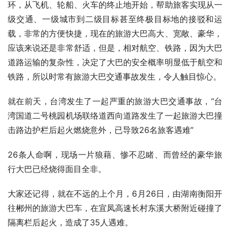
环，从飞机、轮船、火车的终止地开始，帮助旅客实现从一
级交通、一级城市到二级目标甚至终极目标地的接驳和运
载，非常的方便快捷，现在的旅游大巴高大、宽敞、豪华，
应该来说还是非常舒适，但是，相对航空、铁路，因为大巴
道路运输的复杂性，决定了大巴的安全概率明显低于航空和
铁路，所以时常有旅游大巴交通事故发生，令人触目惊心。
就在前天，台湾发生了一起严重的旅游大巴交通事故，“台
湾国道二号桃园机场联络道西向道路发生了一起旅游大巴撞
击路边护栏后起火燃烧意外，已导致26名旅客遇难”
26条人命啊，现场一片狼藉、惨不忍睹、而曾经的豪华旅
行大巴已经烧得面目全非。
大家还记得，就在不远的上个月，6月26日，由湖南衡阳开
往郴州的旅游大巴车，在宜凤高速长村东溪大桥附近碰撞了
隔离栏后起火，造成了35人遇难。