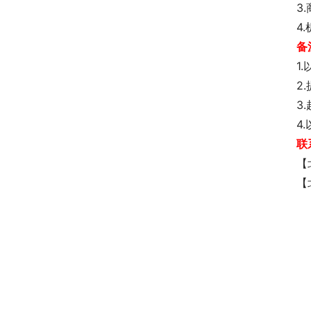
3
4
备
1
2
3
4
联
【
【