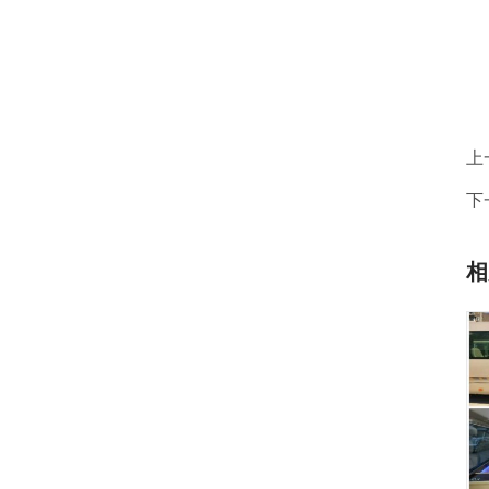
上
下
相