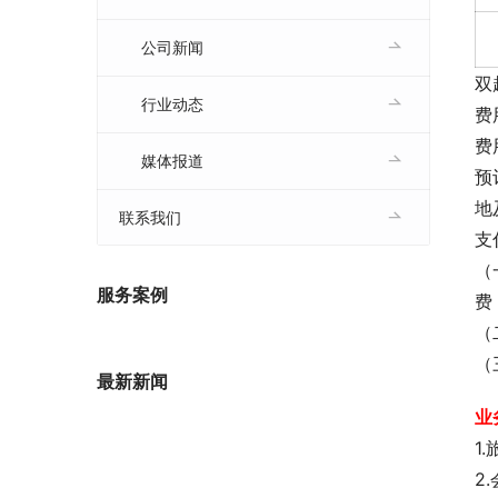
公司新闻
双
行业动态
费
费
媒体报道
预
地
联系我们
支
（
服务案例
费
（
（
最新新闻
业
1
2