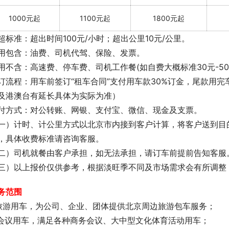
1000元起
1100元起
1800元起
超标准：超出时间100元/小时；超出公里10元/公里。
用包含：油费、司机代驾、保险、发票。
用不含：高速费、停车费、司机工作餐(如自费大概标准30元-50
订流程：用车前签订“租车合同”支付用车款30%订金，尾款用
及港澳台有延长具体为实际为准）
付方式：对公转账、网银、支付宝、微信、现金及支票。
一）计时、计公里方式以北京市内接到客户计算，将客户送到目
，具体收费标准请咨询客服。
二）司机就餐由客户承担，如无法承担，请订车前提前告知客服
三）以上报价仅供参考，根据淡旺季不同及市场需求会有所调整
务范围
.旅游用车，为公司、企业、团体提供北京周边旅游包车服务；
.会议用车，满足各种商务会议、大中型文化体育活动用车；