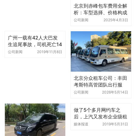
北京到赤峰包车费用全解
析：车型选择、价格构成
与避坑指南
公司新闻
2025年4月3日
广州一载有42人大巴发
生追尾事故，司机死亡14
名学生受伤
公司新闻
2019年11月8日
北京分众租车公司：丰田
考斯特高管团队出行服
务，北京中巴租车价格透
公司新闻
2026年5月14日
明更适合团建与商务接待
做了5个多月网约车之
后，上汽又发布企业级租
车业务「享道租车」
媒体报道
2019年5月31日