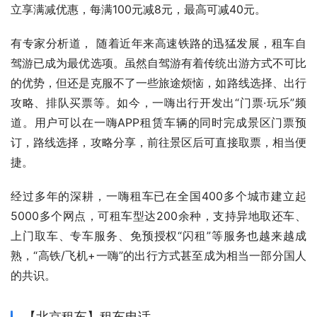
立享满减优惠，每满100元减8元，最高可减40元。
有专家分析道， 随着近年来高速铁路的迅猛发展，租车自
驾游已成为最优选项。虽然自驾游有着传统出游方式不可比
的优势，但还是克服不了一些旅途烦恼，如路线选择、出行
攻略、排队买票等。如今，一嗨出行开发出“门票·玩乐”频
道。用户可以在一嗨APP租赁车辆的同时完成景区门票预
订，路线选择，攻略分享，前往景区后可直接取票，相当便
捷。
经过多年的深耕，一嗨租车已在全国400多个城市建立起
5000多个网点，可租车型达200余种，支持异地取还车、
上门取车、专车服务、免预授权“闪租”等服务也越来越成
熟，“高铁/飞机+一嗨”的出行方式甚至成为相当一部分国人
的共识。
【北京租车】租车电话