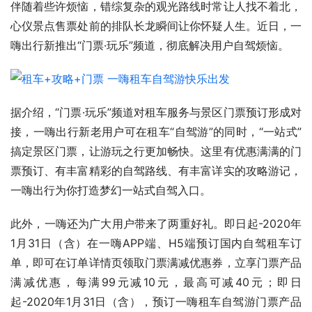
伴随着些许烦恼，错综复杂的观光路线时常让人找不着北，
心仪景点售票处前的排队长龙瞬间让你怀疑人生。近日，一
嗨出行新推出“门票·玩乐”频道，彻底解决用户自驾烦恼。
据介绍，“门票·玩乐”频道对租车服务与景区门票预订形成对
接，一嗨出行新老用户可在租车“自驾游”的同时，“一站式”
搞定景区门票，让游玩之行更加畅快。这里有优惠满满的门
票预订、有丰富精彩的自驾路线、有丰富详实的攻略游记，
一嗨出行为你打造梦幻一站式自驾入口。
此外，一嗨还为广大用户带来了两重好礼。即日起-2020年
1月31日（含）在一嗨APP端、H5端预订国内自驾租车订
单，即可在订单详情页领取门票满减优惠券，立享门票产品
满减优惠，每满99元减10元，最高可减40元；即日
起-2020年1月31日（含），预订一嗨租车自驾游门票产品