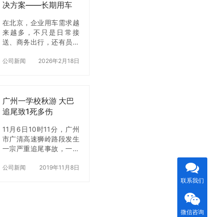
决方案——长期用车
车。如果旅客对租赁大巴
更省心
状况存有怀疑，可要求司
在北京，企业用车需求越
机出示相关证明.找靠谱安
来越多，不只是日常接
全的租车公司对于自己的
送、商务出行，还有员工
生命财产安全也是一种保
通勤、项目调研、客户拜
护.如果旅客对租赁大巴状
访等。随着城市交通压力
公司新闻
2026年2月18日
况持…
和购车成本不断增加，企
业选择年租车辆的趋势明
显增长。 企业负责人最关
心的两个问题通常是：“北
广州一学校秋游 大巴
京企业用车年租多少钱？
追尾致1死多伤
长期用车划算吗？”“哪家
租车公司靠谱，服务更有
11月6日10时11分，广州
保障？” 本文将结合实际
市广清高速狮岭路段发生
案例、车型方案、费用测
一宗严重追尾事故，一辆
算以及服务优势，为企业
满载学生的大巴追尾大货
提供完整的北京企业用车
车，导致大巴司机死亡，
公司新闻
2019年11月8日
年租解决方案，让企业用
货车司机与多名学生受
联系我们
车既安全又高效。 一、企
伤。南都记者获悉，大巴
业年租用车的优势 1️⃣ 成
是广州番禺某楼盘学校组
本可控 买车不仅需要车
织的秋游活动，由番…
微信咨询
款，还要考虑保险、保