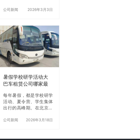
赁已经成为团队出行最常
（Coaster）是丰田旗下
见的解决方案之一。 但很
公司新闻
2026年3月3日
的一款中型客车…
多单位在实际选择时都会
遇到同样的问题： 北京大
巴车租赁公司哪家更可
靠？如何找到服务稳定、
价格透明的大巴车租赁公
司？ 事实上，大巴车租赁
不仅是简单的车辆安排，
更考验一家租车公司的调
度能力、车辆管理水平以
及服务经验。 在北京本地
暑假学校研学活动大
团队用车领域，北京环球
巴车租赁公司哪家最
租车公司凭借多年运营经
靠谱？北京包车价格
验与稳定车队资源，逐渐
每年暑假，都是学校研学
+方案推荐
成为不少企业和单位长期
活动、夏令营、学生集体
合作的选择。 一、为什么
出行的高峰期。在北京这
团队出行更适合大巴车租
样景点分散、交通复杂的
赁？ 相比多人分散用车，
大城市，如何选择一家安
公司新闻
2026年3月18日
大巴车租…
全、靠谱、性价比高的大
巴租赁公司，成为学校和
组织方最关心的问题。那