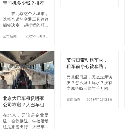
如神州租车曾…
企业和个人提…
带司机多少钱？推荐
人，其中乘客53人、司机
北京【北京租车】
2人、导游1人。事故造成
在北京这个大城市，
26人死亡，28人受伤
选择合适的交通工具往往
（其中5人重伤…
能够决定一趟行程的顺利
与否。对于需要多人出行
的团队来说，选择一辆考
公司新闻
2025年6月3日
斯特中巴车带司机，无疑
是一个非常便利且舒适的
出行方式。不仅可以解决
交通问题，还能节省时间
节假日带动租车火，
和精力，让大家可以轻松
租车前小心被套路，
专注于出行目的。那北京
看懂这些轻松租车
考斯特租车的价格大概是
元旦假日里，怎么走亲访
多少？又该如何选择一家
友？怎么游山玩水？没有
靠谱的租车公司呢？今天
专属坐骑只能与千万网友
我们就来详细聊聊北京考
拼手速抢票？还是花大钱
北京大巴车租赁哪家
斯特租车中巴带司机的费
买辆车？都不要很多机智
新闻动态
2018年12月31日
公司靠谱？大巴车租
用，并推荐一下值得信赖
的朋友早已租好了座驾
赁公司推荐与服务解
的租车公司——北京【北
租？有合适的车型吗？
在北京，无论是企业团
析
京租车】。 一、考斯
Emmm……自己来瞅瞅就
建、会议接送、学校活动
特中巴租车费用大概是多
知道了在泰兴城区多家汽
还是旅游出行，大巴车租
少？ 考斯特
车…