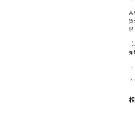
其
赁
眼
【
如
上
下
相