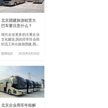
北京团建旅游租赁大
巴车要注意什么？
现代企业更多的注重企业
文化建设,因此经常性会组
织员工外出旅游团建,既然
是团建旅游，那么肯定是
需要有交通工具的，大部
新闻动态
2022年5月24日
分企业会选择租赁大巴车
出行。这样既方便又省
心，那么怎么选择大巴车
租赁公司呢?需要注意什
么呢?今天【北京租车】
小编来和大家说一说。
团建旅游租大巴车需
要注意什么? 1、北京
租车公司的选择 在出行、
旅游选择租巴士时，务必
北京企业用车年租解
选择正规的出租公司和汽