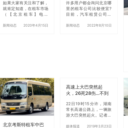
如果大家有关注和了解，
许多用户都会询问北京哪
就肯定知道，在租车市场
里的租车公司比较便宜?
（【北京租车】电话
目前，汽车租赁公司众
4006222262），也有明
多，经营形式、租赁车辆
显的淡旺季之分，像春
新闻动态
2020年4月15日
种类、服务内容各不相
新闻动态
2022年8月10日
节、小长假等时间段都是
同。那么你就想问问北京
租车业务的高峰期，车辆
哪家出租公司比较好，哪
往往是供不应求，所以如
个公司的租车价格比较便
果在这个时间确定有用车
宜，这个没有具体的说
需要的话最好提前预订，
法，我们要从多个角度来
否则很难租到车。像春节
分析和理解。 现在大家都
这种特殊时期，师哥一般
在倡导节约和保护环境，
建议你提前两个月就下订
在一些车子、房子的购置
单，若是在过年前一周再
上都会特别谨慎，还有人
来下订单，那你就等着被
说，节俭才是一种生活!如
高速上大巴突然起
宰割肉吧，来自一个过来
果家里有什么需要用到的
火，26死28伤…不到
人的亲身经历。 而在租车
车子，那么如何才能找到
一分钟，整车就被大
淡季，租车公司会适时的
便宜的租车公司?建议您
22日19时15分许，湖南
火吞噬
推出一些优惠活动，来吸
到【北京租车】(北京)汽
常长高速公路上，一辆旅
引消费者，比如促销期间
车租赁有限公司看一看!
游大巴突然起火。记者从
的租车价格往往比正常时
【北京租车】(北京)
湖南省委宣传部获悉，该
间段的价格要低很多，例
汽车租赁有限公司为各大
北京考斯特租车中巴
车核载59人，实载56
媒体报道
2019年3月23日