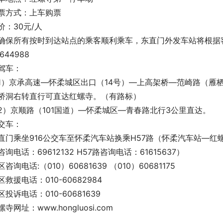
票方式：上车购票
价：30元/人
确保所有按时到达站点的乘客顺利乘车，东直门外发车站将根据客
644988
驾车：
1）京承高速—怀柔城区出口（14号）—上高架桥—范崎路（雁
桥洞右转直行可直达红螺寺。（有路标）
2）京顺路（101国道）—怀柔城区—青春路北行3公里直达。
交车：
直门乘坐916公交车至怀柔汽车站换乘H57路（怀柔汽车站—红
咨询电话：69612132 H57路咨询电话：61615637）
区咨询电话:（010）60681639 （010）60681175
区救援电话：010-60682984
区投诉电话：010-60681639
螺寺网址：www.hongluosi.com