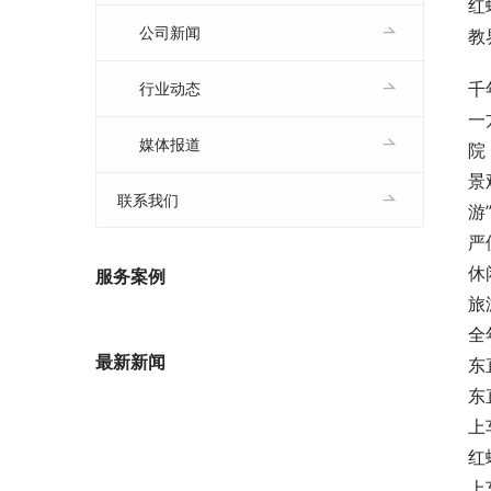
红
公司新闻
教
千
行业动态
一
媒体报道
院
景
联系我们
游
严
休
服务案例
旅
全
最新新闻
东
东
上
红
上