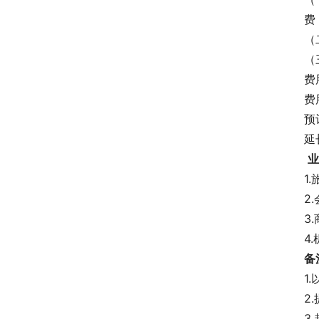
费
（
（
费
费
预
延长具
业
1
2
3
4
备
1
2
3