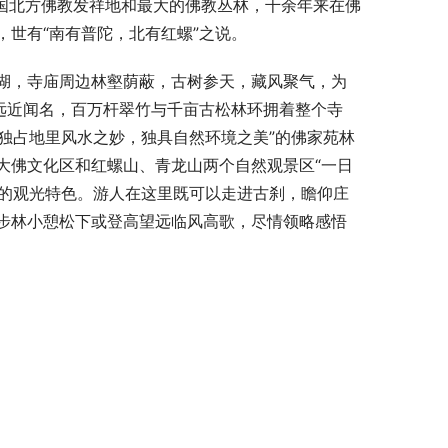
我国北方佛教发祥地和最大的佛教丛林，千余年来在佛
世有“南有普陀，北有红螺”之说。
湖，寺庙周边林壑荫蔽，古树参天，藏风聚气，为
远近闻名，百万杆翠竹与千亩古松林环拥着整个寺
“独占地里风水之妙，独具自然环境之美”的佛家苑林
大佛文化区和红螺山、青龙山两个自然观景区“一日
”的观光特色。游人在这里既可以走进古刹，瞻仰庄
步林小憩松下或登高望远临风高歌，尽情领略感悟