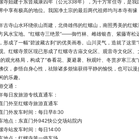
螺寺始建于东晋咸康四年（公元338年），为十方常住寺，是
界中享有极高的地位。我国净土宗的最后两代祖师均与本寺有缘，
年古寺山水环绕依山而建，北倚雄伟的红螺山，南照秀美的红螺
方风水宝地。“红螺寺三绝景”——御竹林、雌雄银杏、紫藤寄松
，形成了一幅“碧波藏古刹”的优美画卷。山川灵气，造就了这里
观。红螺寺景区现已形成了红螺寺古庙文化区、观音寺文化区、
”的观光格局，构成了“春看花、夏避暑、秋观叶、冬赏岁寒三友
佛仪，参悟自身心性，祛除诸多烦恼获得平静的愉悦，也可以漫
闲的乐趣。
游交通：
年每日发旅游专线直通车：
直门外至红螺寺旅游直通车
直门外发车时间：每日早8:30
车地点：东直门外942快公交场站院内
螺寺站发车时间：每日14:00
车地点：红螺寺第一停车场