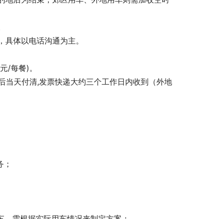
。
通为主。                 
元/每餐)。
车后当天付清,发票快递大约三个工作日内收到（外地
    
务；
；
车，需根据实际用车情况来制定方案；