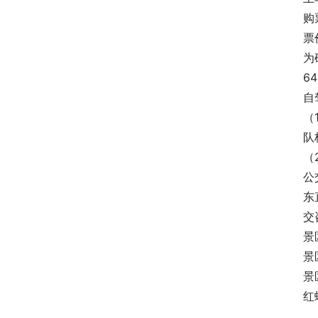
购
票
为
64
自
（
队
（
公
东
交
景
景
景
红