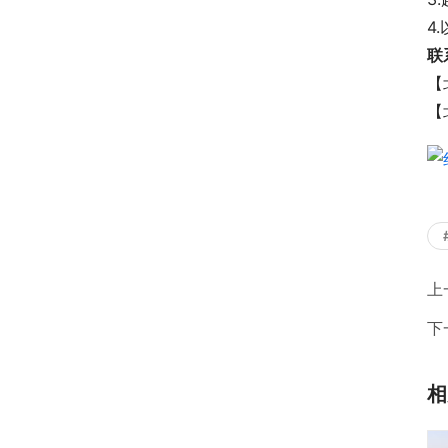
4
联
【
【
上
下
相