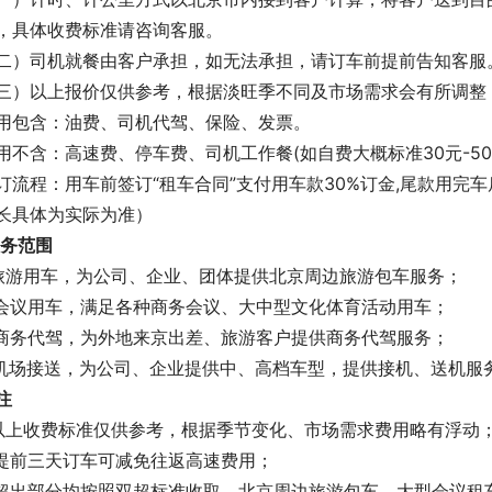
，具体收费标准请咨询客服。
二）司机就餐由客户承担，如无法承担，请订车前提前告知客服
三）以上报价仅供参考，根据淡旺季不同及市场需求会有所调整，具体以电话沟
用包含：油费、司机代驾、保险、发票。
用不含：高速费、停车费、司机工作餐(如自费大概标准30元-50
订流程：用车前签订“租车合同”支付用车款30%订金,尾款用完
体为实际为准）                                                              
务范围
.旅游用车，为公司、企业、团体提供北京周边旅游包车服务；
.会议用车，满足各种商务会议、大中型文化体育活动用车；
.商务代驾，为外地来京出差、旅游客户提供商务代驾服务；
.机场接送，为公司、企业提供中、高档车型，提供接机、送机服
注
.以上收费标准仅供参考，根据季节变化、市场需求费用略有浮动
.提前三天订车可减免往返高速费用；
.超出部分均按照双超标准收取，北京周边旅游包车、大型会议租