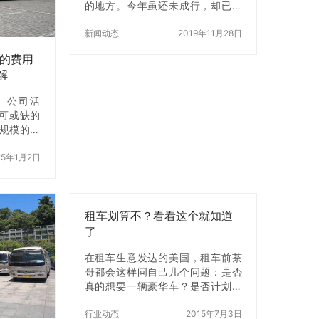
的地方。今年虽还未成行，却已是
非常期待。在我看来，三亚自助游
除了泡酒店、吃海鲜/热带水果和包
新闻动态
2019年11月28日
游艇出海之外，自驾游岛也是非常
天的费用
有乐趣的一环。为…
解
、公司活
可或缺的
人规模的出
车型并了
的关键。
25年1月2日
大巴车租赁
同大巴车
提供全面
座大巴车的
租车划算不？看看这个就知道
大巴车属于
了
和大型大
配置合理
在租车生意发达的美国，租车前茶
巴车租赁费
哥都会这样问自己几个问题：是否
巴车型的租
真的想要一辆豪华车？是否计划在
0人座大巴
四年内卖掉它？是否需要全车质
/1…
保？你是否讨厌复杂的购车流程？
行业动态
2015年7月3日