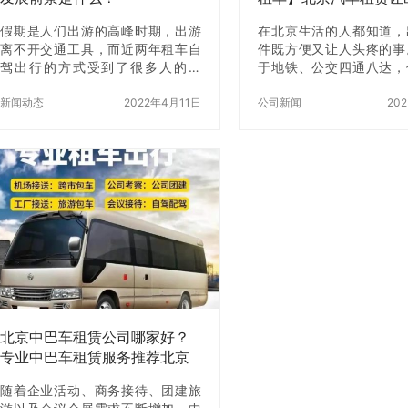
省心
假期是人们出游的高峰时期，出游
在北京生活的人都知道，
离不开交通工具，而近两年租车自
件既方便又让人头疼的事
驾出行的方式受到了很多人的青
于地铁、公交四通八达，
睐。汽车租赁行业也随之火热起
是，一旦涉及到商务接待
来，不论是租大巴、中巴、小巴还
新闻动态
2022年4月11日
行、企业用车等长期需求
公司新闻
20
是商务车、越野车，都能够满足人
通根本不够用。买车？牌
们出行的要求。那么在大巴租赁行
车成本高、用车频率低；
业存在哪些问题呢?今天就让【北京
临时方便，但长期使用价
租车】小编来和大家聊一聊。
于是，越来越多人开始关
大家都知道，旅行社的标配就是大
车”。今天我们就聊聊，
巴车，随着假期的旅游热潮，大巴
车的优势，以及为什么很
租赁市场达到了如火如荼的地步。
会推荐 【北京租车】北
不少大巴车租赁公司都需要加班加
赁。 一、为什么长期租
点来进行调度车辆，安排车队。现
欢迎？ 在北京，车早已
在想租车，不管是去门店还是在手
有”的问题，而是“用不用
机上都可以预定，随时可以租到满
题。很多人算过一笔账：
意的车辆，应对不同的…
下，长期…
北京中巴车租赁公司哪家好？
专业中巴车租赁服务推荐北京
分众租车公司
随着企业活动、商务接待、团建旅