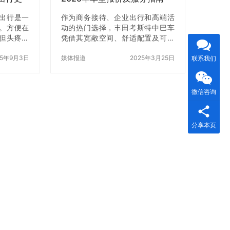
出行是一
作为商务接待、企业出行和高端活
。方便在
动的热门选择，丰田考斯特中巴车
但头疼的
凭借其宽敞空间、舒适配置及可靠
、家庭出
性，成为北京包车市场的标杆车
，公共交
25年9月3日
型。2025年，随着市场需求升级，
媒体报道
2025年3月25日
联系我们
照难、养
丰田考斯特租赁服务在车型选择、
网约车？
价格透明度及定制化服务上进一步
格不低。
优化。本文结合最新行业数据，为
微信咨询
注“长期租
您详细解析北京丰田考斯特中巴车
北京长期租
的租赁价格、车型配置及服务亮
多人最终
点，助您高效规划出行。 一、丰田
分享本页
京汽车租
考斯特主流租赁车型及价格表 根据
车越来越受
座位数、配置及用途，北京租赁市
不是“有没
场提供多样化的丰田考斯特车型选
得上”的问
择。以下是2025年主流车型的日租
 相比之
价格参考（含司机服务费及基础套
餐）： 1….