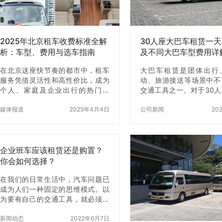
2025年北京租车收费标准全解
30人座大巴车租赁一
析：车型、费用与选车指南
及不同大巴车型费用详
在北京这座快节奏的都市中，租车
大巴车租赁是团体出行
服务凭借灵活性和高性价比，成为
动、旅游接送等场景中不
个人、家庭及企业出行的热门选
交通工具之一。对于30
择。2025年，随着市场需求升级与
行活动，选择合适的大巴
政策推动，北京租车行业进一步规
媒体报道
2025年4月4日
解其租赁费用是规划预算
公司新闻
20
范化，价格体系更加透明。本文结
本文将详细介绍30人座
合最新行业数据，系统解析主流车
一天的价格范围，以及不
型的租赁价格、影响因素及注意事
型的租赁费用明细，为您
项，助您科学规划用车方案。 一、
企业班车应该租赁还是购置？
的租车参考。 一、30人
2025年北京租车市场概况 北京租车
特点及适用场景 30人座
你会如何选择？
市场覆盖经济型轿车、商务MPV、
中型巴士，介于小型巴士
豪华车型及中大型客车，服务模式
在我们的日常生活中，汽车问题已
巴之间，具备座位适中、
灵活多样，包括自驾、带司机租赁
成为人们一种固定的思维模式。以
的特点。 二、30人座大
及长期合约等。价格受车型配置、
为要有自己的交通工具，就必须要
用影响因素 三、不同大
租期长短、季节波动等多重因素影
买车。这是由于当时的市场条件所
车费用详解 以下为常见3
响，消费者需结合需求与预算综合
限，消费者没有太多的选择。但
新闻动态
2022年6月7日
车的租赁费用参考（以8小时