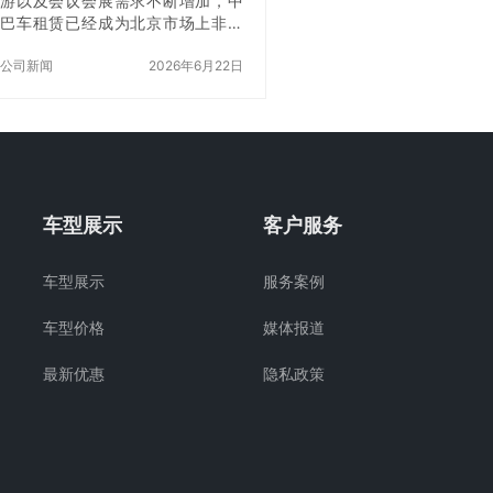
游以及会议会展需求不断增加，中
巴车租赁已经成为北京市场上非常
常见的出行方式。相比商务车座位
不足、大巴车成本较高，中巴车凭
公司新闻
2026年6月22日
借灵活性强、乘坐舒适、性价比高
等优势，成为众多企业和团体客户
的首选。 那么，北京中巴车租赁公
司哪家好？面对市场上众多租车企
业，客户该如何选择一家车辆正
规、服务专业、价格合理的中巴车
租赁公司？ 从行业经验来看，一家
车型展示
客户服务
值得长期合作的租车公司，不仅要
拥有丰富的车辆资源，更要具备规
车型展示
服务案例
范管理体系、专业司机团队以及成
熟的服务保障能力。北京分众租车
车型价格
媒体报道
公司凭借多年行业经…
最新优惠
隐私政策