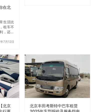
对把你的二手车卖给一个陌生人感
你在北
到担忧？你每年行驶里…
常生活比
，租车不
利，还能
这对于年
那么在北
2年7月12日
做呢?【北
大家吧。
型的租车公
量、信誉
，所以公
。小的租
也没有大
型企业在
收取更高
司的租车
。 二、
【北京
北京丰田考斯特中巴车租赁
出行更
2025年车型报价及服务指南