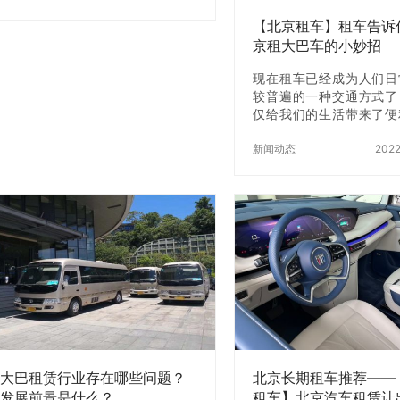
决策。 …
是，今时不同往日。租车行业的发
【北京租车】租车告诉
展势头越来越好，大家可以抛弃原
京租大巴车的小妙招
有的观念。这对于公司的发展来说
是一个非常好的机会，公司为员工
现在租车已经成为人们日
提供的班车服务就必须用到大巴
较普遍的一种交通方式了
车，那么是应该租赁班车还是购置
仅给我们的生活带来了便
班车呢?接下来大家跟着【北京租
够节省购买车辆的资金，
车】小编一起来找答案吧。 在
轻人来说是非常友好的。
新闻动态
202
租车和购买汽车之间，【北京租
京租一辆大巴车应该怎么
车】小编觉得租车更符合企业的需
京租车】小编来告诉
要。班车出租的市场主体是公司。
一、找租车公司 因为大
在公司的运营中，他们要处…
司手续完备，在型号、数
等各方面都有很大的优势
司租车时建议是找大公司
车公司不但选择空间少，
公司的成本节约。有些小
租赁其他公司的车时，会
的手续费，这样，小型公
成本有时会高于大公司
出现事故 在…
大巴租赁行业存在哪些问题？
北京长期租车推荐——
发展前景是什么？
租车】北京汽车租赁让