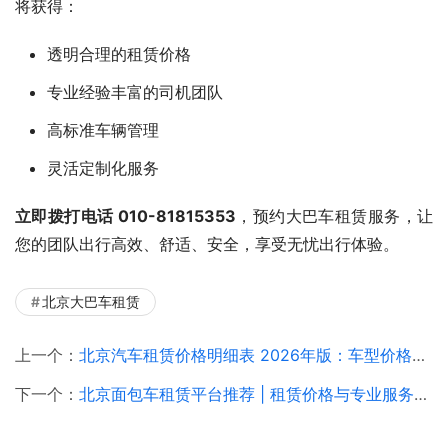
将获得：
透明合理的租赁价格
专业经验丰富的司机团队
高标准车辆管理
灵活定制化服务
立即拨打电话 010-81815353
，预约大巴车租赁服务，让
您的团队出行高效、舒适、安全，享受无忧出行体验。
北京大巴车租赁
上一个：
北京汽车租赁价格明细表 2026年版：车型价格、特点与用车建议
下一个：
北京面包车租赁平台推荐 | 租赁价格与专业服务优势解析北京环球租车公司