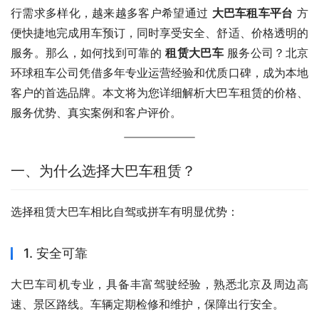
行需求多样化，越来越多客户希望通过 
大巴车租车平台
 方
便快捷地完成用车预订，同时享受安全、舒适、价格透明的
服务。那么，如何找到可靠的 
租赁大巴车
 服务公司？北京
环球租车公司凭借多年专业运营经验和优质口碑，成为本地
客户的首选品牌。本文将为您详细解析大巴车租赁的价格、
服务优势、真实案例和客户评价。
一、为什么选择大巴车租赁？
选择租赁大巴车相比自驾或拼车有明显优势：
1. 安全可靠
大巴车司机专业，具备丰富驾驶经验，熟悉北京及周边高
速、景区路线。车辆定期检修和维护，保障出行安全。