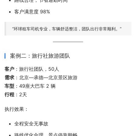
客户满意度 98%
“环球租车司机专业，车辆舒适整洁，团队出行非常顺利。”
案例二：旅行社旅游团队
客户
：旅行社团队，50人
需求
：北京—承德—北京景区旅游
车型
：49座大巴车 2 辆
行程
：2天
执行效果：
全程安全无事故
路线优化合理，景点停靠顺畅