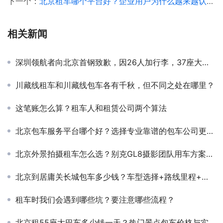
下一个：
北京租车哪个平台好？企业用户为什么越来越认可北京分众租车公司
相关新闻
深圳领航者向北京首钢致歉，因26人加行李，37座大巴装不下
川藏线租车和川藏线包车各有千秋，但不同之处在哪里？
这笔账怎么算？租车人和租赁公司两个算法
北京包车服务平台哪个好？选择专业靠谱的包车公司更重要
北京外景拍摄租车怎么选？别克GL8摄影团队用车方案解析——北京分众租车公司专业服务更高效
北京到居庸关长城包车多少钱？车型选择+路线里程+价格参考
租车时我们会遇到哪些坑？要注意哪些流程？
北京租55座大巴车多少钱一天？热门景点包车价格与实用指南