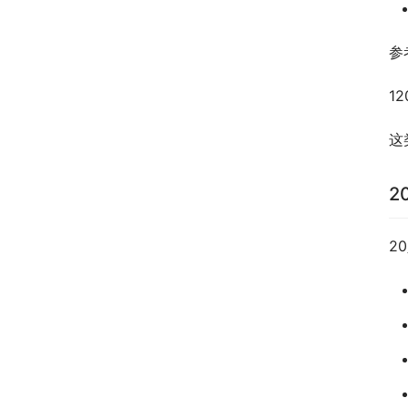
参
1
这
2
2