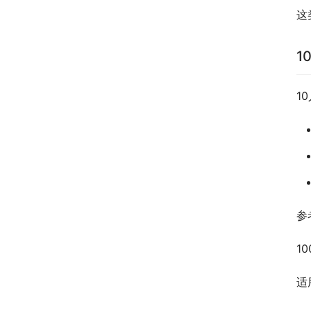
这
1
1
参
1
适