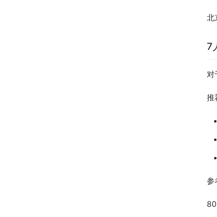
北
7
对
推
参
8