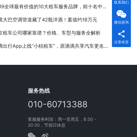
联系我们
19全球最有价值的10大租车服务品牌，前十名中有七个美国品牌
境大巴空调管道藏了42瓶洋酒！案值约18万元
微信咨询
京租车公司哪家靠谱？价格、车型与服务全解析
分享本页
滴出行App上线“小桔租车”，原滴滴共享汽车更名为小桔租车
服务热线
010-60713388
客服服务时段：周一至周五，8:30 -
20:30，节假日休息