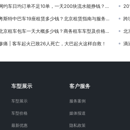
网约车日均订单不足10单，一天200块流水能挣钱？司机有苦说不出
20
考斯特中巴车19座租赁多少钱？北京租赁指南与服务优势解析
跨
北京租车包车一天大概多少钱？商务租车车型及价格全解析
北
惨痛 | 客车起火已致26人死亡，大巴起火这样自救！
滴
车型展示
客户服务
车型展示
服务案例
车型价格
媒体报道
最新优惠
隐私政策