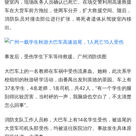
驶室内，现场医务人员确认已死亡。在场交警利用高速救援
车在大货车前方拖扯，使两车分开，扩大救援空间。随后，
消防队员对撞击部位进行扩张，将死者遗体从驾驶室内移
出。
事发后，受伤学生下车等待救援。广州消防供图
大巴车上的一名教师在车祸中受伤流鼻血。她称，此次系学
校组织的秋游研学活动，由番禺出发到英德的茶园。车上有
37名学生，4名老师，1名司机，共42人，“有一个学生的腿
刮得比较厉害，当时砰的一声，我脑袋也空白了，不太清楚
怎么回事”。
消防支队工作人员称，大巴车上有14名学生受伤，被追尾的
大货车司机头部受伤，均被送往医院治疗。事故发生具体原