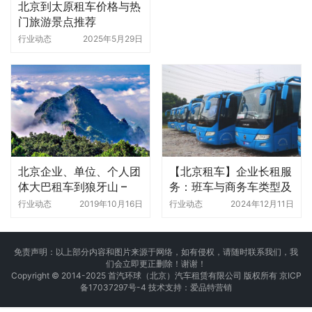
北京到太原租车价格与热
门旅游景点推荐
行业动态
2025年5月29日
北京企业、单位、个人团
【北京租车】企业长租服
体大巴租车到狼牙山 –
务：班车与商务车类型及
4006222262
价格详解
行业动态
2019年10月16日
行业动态
2024年12月11日
免责声明：以上部分内容和图片来源于网络，如有侵权，请随时联系我们，我
们会立即更正删除！谢谢！
Copyright © 2014-2025 首汽环球（北京）汽车租赁有限公司 版权所有
京ICP
备17037297号-4
技术支持：
爱品特营销