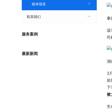
媒体报道
联系我们
事
该
服务案例
司
最新新闻
湖
3
前
下
被
生