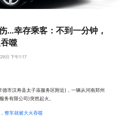
28伤…幸存乘客：不到一分钟，
火吞噬
29日 下午1:17
M处(常德市汉寿县太子庙服务区附近)，一辆从河南郑州
游服务有限公司)突然起火。