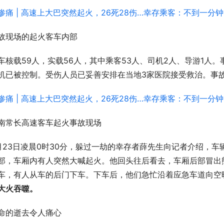
故现场的起火客车内部
车核载59人，实载56人，其中乘客53人、司机2人、导游1人。事
机已被控制。受伤人员已妥善安排在当地3家医院接受救治。事
南常长高速客车起火事故现场
月23日凌晨0时30分，躲过一劫的幸存者薛先生向记者介绍，
部，车厢内有人突然大喊起火。他回头往后看去，车厢后部冒出
车，有人从车的后门下车。下车后，他们急忙沿着应急车道向空
大火吞噬。
命的逝去令人痛心