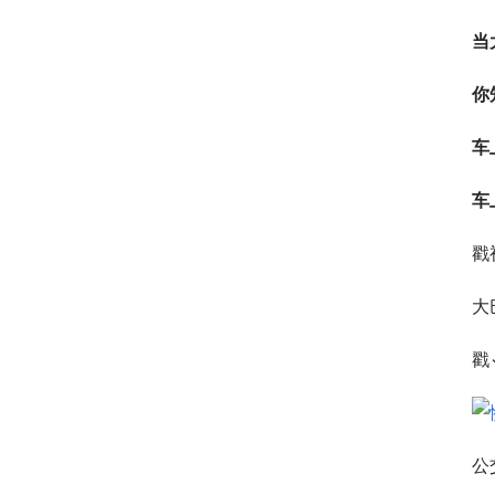
当
你
车
车
戳
大
戳
公