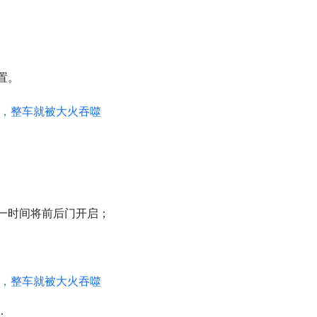
置。
一时间将前后门开启；
；