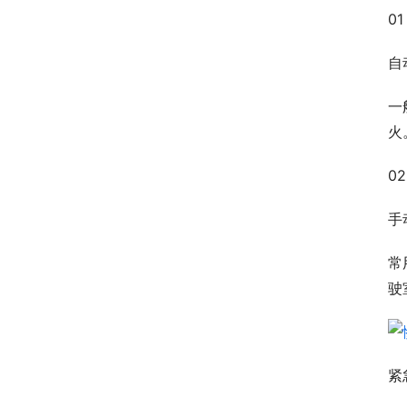
01
自
一
火
02
手
常
驶
紧