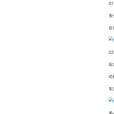
01
安
在
02
应
司
车
爱