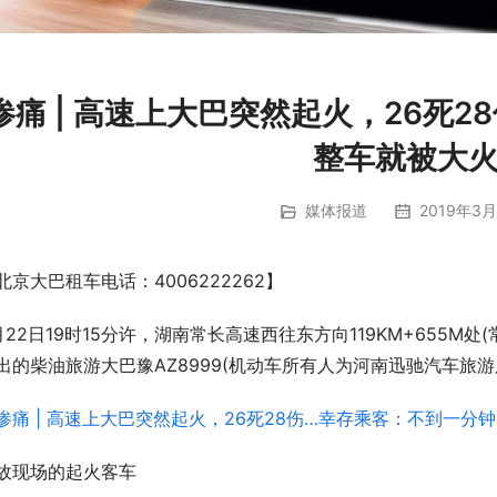
惨痛 | 高速上大巴突然起火，26死
整车就被大
媒体报道
2019年3月
北京大巴租车电话：4006222262】
月22日19时15分许，湖南常长高速西往东方向119KM+655
出的柴油旅游大巴豫AZ8999(机动车所有人为河南迅驰汽车旅
故现场的起火客车