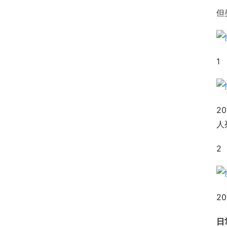
但
1
2
人
2
2
日