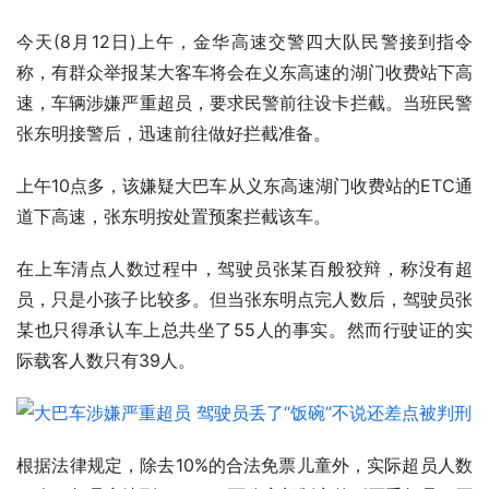
今天(8月12日)上午，金华高速交警四大队民警接到指令
称，有群众举报某大客车将会在义东高速的湖门收费站下高
速，车辆涉嫌严重超员，要求民警前往设卡拦截。当班民警
张东明接警后，迅速前往做好拦截准备。
上午10点多，该嫌疑大巴车从义东高速湖门收费站的ETC通
道下高速，张东明按处置预案拦截该车。
在上车清点人数过程中，驾驶员张某百般狡辩，称没有超
员，只是小孩子比较多。但当张东明点完人数后，驾驶员张
某也只得承认车上总共坐了55人的事实。然而行驶证的实
际载客人数只有39人。
根据法律规定，除去10%的合法免票儿童外，实际超员人数