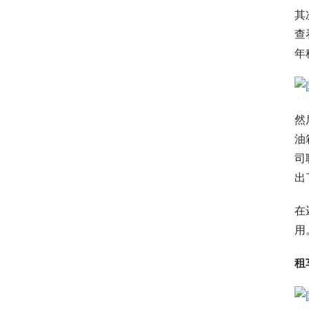
其
查
年
然
油
司
出
在
用
租