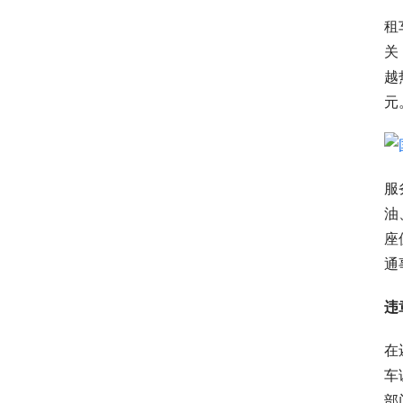
租
关
越
元
服
油
座
通
违
在
车
部