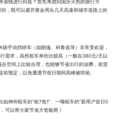
将省钱进行到底？首先考虑到国庆火热的旅行大
行时间，既可以避开黄金周头几天高速和城市道路上的
型A级手动挡轿车（如朗逸、科鲁兹等）非常受欢迎，
出行需求，虽然租车单价比较高（一般在380元/天以
既在空间上比较合理，也能够节省出行的油费，租赁
提前预定，以免遭遇节假日期间高峰被哄抢。
神州租车的“租7免1”、一嗨租车的“新用户首日0
活动，可以帮大家节省大笔银两！