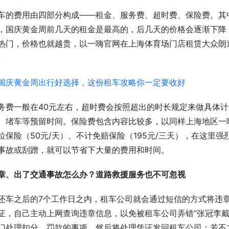
车的费用由四部分构成——租金、服务费、超时费、保险费。其
，国庆黄金周前几天的租金是最高的，后几天的价格会逐渐下降
热门，价格也就越贵，以一嗨官网在上海体育场门店租赁大众朗逸车
。
务费一般在40元左右，超时费会按照超出的时长规定来做具体
、堵车等预留时间。保险费包含内容比较多，以同样上海地区一嗨
位保险（50元/天）、不计免赔保险（195元/三天），在这里
事故或刮蹭，就可以节省下大量的费用和时间。
章、出了交通事故怎么办？道路救援服务也不可忽视
还车之后的7个工作日之内，租车公司就会通过短信的方式将违
证，自己主动上网查询违章信息，以免被租车公司弄错“张冠李戴
门处理扣分、罚款的事项，然后将处理凭证发回租车公司；若不