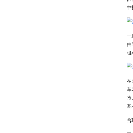
中
一
由
租
在
车
抢
基
合