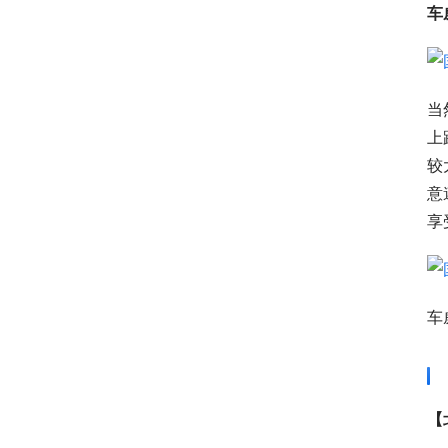
车
当
上
较
意
享
车
【