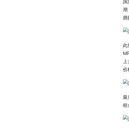
国
潮
拥
此
M
上
价
最
租