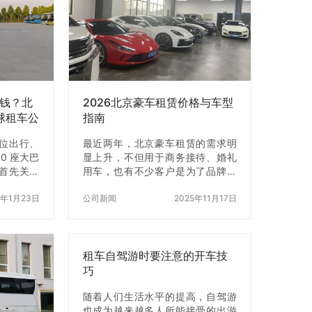
。业务范
企业、团体
务；2.会
议、大中
.商务代
游客户提
少钱？北
2026北京豪车租赁价格与车型
环球租车公
指南
位出行、
最近两年，北京豪车租赁的需求明
0 座大巴
显上升，不但用于商务接待、婚礼
首先关心
用车，也有不少客户是为了品牌活
60 座大
动拍摄、短途自驾体验、或给重要
程有序、
6年1月23日
合作伙伴留下好印象。虽然网上都
公司新闻
2025年11月17日
仅能统一
能查到各种价格，但很多信息并不
效率和体
准确，有的甚至已经过时。因此，
场合、推
我们结合一线订单数据，把 2026
服务优势
年北京豪车租赁的真实价格、车型
租车自驾游时要注意的开车技
例，为您
选择要点、注意事项等内容整理成
巧
指南，并
这篇文章，希望能让你在租豪车的
的租车品
时候不踩坑，也不花冤枉钱。 作为
随着人们生活水平的提高，自驾游
 一、60
长期深耕行业的北京汽车租赁公
也成为越来越多人所能接受的出游