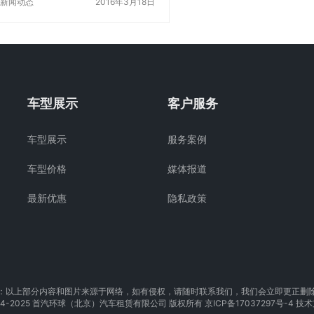
么不买车啊？”“买车上班也方便，回
新闻动态
2016年3月18日
经验。 1. 北京45人包
家也方便啊！”“今年有没有打算买车
天？ …
啊？赶紧…
车型展示
客户服务
车型展示
服务案例
车型价格
媒体报道
最新优惠
隐私政策
：以上部分内容和图片来源于网络，如有侵权，请随时联系我们，我们会立即更正删
© 2014-2025 首汽环球（北京）汽车租赁有限公司 版权所有
京ICP备17037297号-4
技术