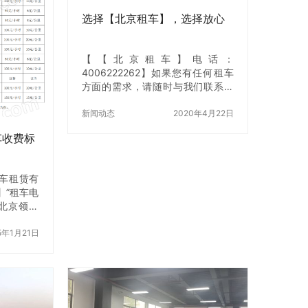
选择【北京租车】，选择放心
【【北京租车】电话：
4006222262】如果您有任何租车
方面的需求，请随时与我们联系，
我们会在第一时间为您安排合适的
车型和司机，您的满意就是我们的
新闻动态
2020年4月22日
最高追求！ 文章标题提到“选择【北
车收费标
京租车】，选择放心”，今天咱们就
来说一说为什么选择【北京租车】
就选择了放心呢？ 一、我们有专业
车租赁有
的司机，为您的安全保驾护航。
】”租车电
【北京租车】的每一位司机都是经
，是北京领先
过精挑细选，每一位都是行业内的
一，【北
精英，经验丰富，技术高超，而且
、事业单
5年1月21日
我们还会定期培训司机师傅们，因
提供团体
为我们知道光是经验丰富、技术高
】以车况
超还不够，我们的师傅不仅会开
的理念取
车，还会聊天。我们…
与我们建
【北京租