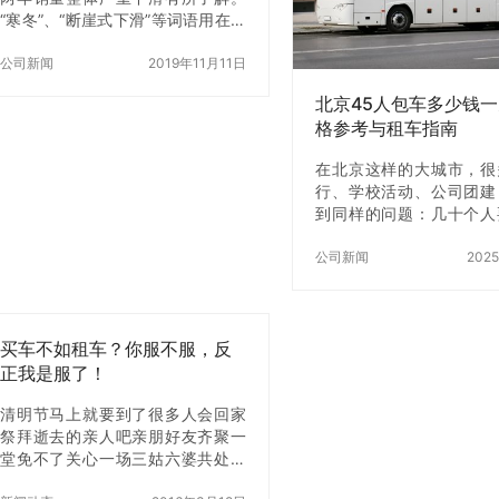
“寒冬”、“断崖式下滑”等词语用在汽
座大巴车租一天多少钱？
车行业毫不为过，很多车企因为扛
真实报价参考 首先需要
不住亏损压力纷纷宣告破产或在苟
公司新闻
2019年11月11日
座大巴车租一天多少钱并
活，不少被引入合资的汽车品牌也
字，…
北京45人包车多少钱
宣布退出中国…
格参考与租车指南
在北京这样的大城市，很
行、学校活动、公司团建
到同样的问题：几十个人
行，打车不现实，地铁和
够灵活，最合适的办法就
公司新闻
202
一辆大巴车。尤其是45
既能满足大部分团队的规
55座大巴灵活一些，因
买车不如租车？你服不服，反
人包车的常见选择。那么
人包车一天大概多少钱呢
正我是服了！
价格并没有一个固定的数
清明节马上就要到了很多人会回家
根据行程路线、用车时长
祭拜逝去的亲人吧亲朋好友齐聚一
城等因素来决定。下面就
堂免不了关心一场三姑六婆共处一
市场实际情况，帮大家梳
室免不了八卦一下“买车了没啊？怎
清晰的价格范围，并分享