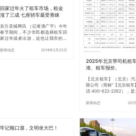
回家过年火了租车市场，租金
涨了三成 七座轿车最受青睐
东方圣城网讯 （记者满广宇）今年
春节期间，不少市民都选择租车回
家过年或者出游，这也让我市的租
车市场变得火爆。日前，记者走访
我市多家租车行发现，不少汽车租
新闻动态
2018年2月23日
赁公司在春节假期都迎来了消费高
2025年北京带司机租
峰期，不仅有本地…
准、租车报价。
【北京租车】（北京）汽
限公司（简称“【北京租车
话:400-622-2262）
的汽车租赁服务提供商之
京租车】长期为政府机构
新闻动态
202
位、国企、央企、学校等
租车服务，【北京租车
好、服务周到，客户至上
牢记顺口溜，文明坐大巴！
得了社会各界的信任，并
立了长期的合作关系，