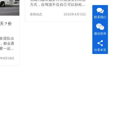
北京市场
司，我们会根据真实的客户反馈与
方式，自驾游不仅自己可以轻松的
明确，60
车队数据，告诉你哪些车最受欢
拥有选择车辆的权利，也有异地还
非单一数
迎、什么价格区间比较合理、哪些
车的便捷，不用担心停车难开车距
新闻动态
2023年4月12日
联系我们
场景使用豪车最能…
离远不方便等相关问题，那么在自
一天？价
驾游过程中需要注意哪些问题呢，
今天就为大家来介绍一下。首先第
微信咨询
一点：建议上车前绕车转一圈，看
多团队出
车的外况、轮胎、车辆底部有没有
，都会遇
漏油漏水。检查发动机盖、机油、
要一起出
冷却水、刹车油。第二点：点火步
分享本页
公交又不
骤 拉紧手刹（防备滑动），离合器
是直接租
5年8月28日
踩到底，空档，不踩油门（加速踏
座大巴车，
板），转动钥匙到Ⅱ档后停6秒钟，
模，又比
让汽车电子系统上电自检，启动润
此成为很多
滑系统，然后继续…
，北京45
？ 其实，
字，而是
、是否跨
结合北京
理出一个
一些租车