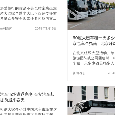
车】用心服务，值得信赖
热爱旅行的你是不是也时常乘坐旅
围1.旅游用车，为公司、
游大巴呢？乘坐大巴不仅需要提前
提供北京周边旅游包车服
考量众多安全因素还要相应的文明
议用车，满足各种商务会
意识来约束自身行为这些大巴里的
型文化体育活动用车；3
“文明事儿”你注意到了吗？旅游大巴
公司新闻
2019年3月15日
驾，为外地来京出差、旅
的环境相对封闭，空间相对狭小。
供…
60座大巴车租一天多
游客在这样“近…
京包车全指南 | 北京
司
在北京组织大型活动、单
旅游团队或公司团建时，6
车租一天多少钱是很多人
的问题。与小车包车不同，
巴车更适合人数较多、行
新闻动态
202
组织性强的用车需求。不
接送，还能提升整体出行
验。本文将从价格、适合
汽车市场遭遇寒冬 长安汽车却
荐旅游景点、包接包送与
等方面，结合真实成功案
提前迎来春天
呈现一篇实用详尽的用车
相信大家多少对中国汽车市场在这
推荐服务专业、口碑稳定
两年销量整体严重下滑有所了解。
牌——北京环球租车公司。