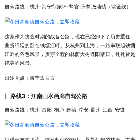
自驾路线：杭州-海宁翁家埠-盐官-海盐澉浦镇（翁金线）
这条作为抗战时期的战备公路，现在已经卸下了历史重任，
曲折绵延的卧在钱塘江畔。从杭州到上海，一路串联起钱塘
江畔的各色风景，贯穿全程的林荫大树遮阳蔽日，处处皆是
绝美的风景。
沿途亮点：海宁盐官古
路线3：江南山水画廊自驾公路
自驾路线：杭州-富阳-桐庐-建德-淳安-衢州-江西-安徽
纵横密布的川流、绵延起伏的群山、苍莽葱郁的林海、古老