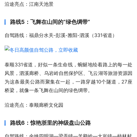
沿途亮点：江南天池景
路线5：飞舞在山间的“绿色绸带”
自驾路线：福鼎分水关-彭溪-雅阳-泗溪（331省道）
泰顺331省道，好似一条生命线，蜿蜒地绘着路上的每一处
风景，泗溪廊桥、乌岩岭自然保护区、飞云湖等旅游资源因
为这条最美公路而聚集在一起，一路穿越10个隧道，27座
桥梁，就像一条飞舞在山间的绿色绸带。
沿途亮点：泰顺廊桥文化园
路线6：惊艳浙里的神级盘山公路
自驾路线：余姚四明湖—梁弄镇—羊额岭—大岚镇—柿林村