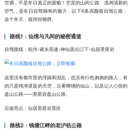
空调，不是冬日真正的面貌！空灵的山间公路、凛冽清新的
空气，是冬日自驾独有的魅力，以下6条高颜值自驾公路，
这个冬天，值得你驰骋。
路线1：仙境与凡间的秘密通道
自驾路线：杭州-诸永高速-神仙居出口下-仙居景星岩
这里没有都市里的浮躁和混乱，也没有行色匆匆的路人，有
的只是纯净湛蓝的天空，云雾缭绕的仙山，以及让人心惊的
盘山公路——景星岩盘山公路。
沿途亮点：仙居景星岩景区
路线2：钱塘江畔的老沪杭公路