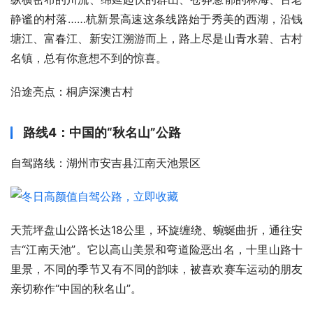
静谧的村落……杭新景高速这条线路始于秀美的西湖，沿钱
塘江、富春江、新安江溯游而上，路上尽是山青水碧、古村
名镇，总有你意想不到的惊喜。
沿途亮点：桐庐深澳古村
路线4：中国的“秋名山”公路
自驾路线：湖州市安吉县江南天池景区
天荒坪盘山公路长达18公里，环旋缠绕、蜿蜒曲折，通往安
吉“江南天池”。它以高山美景和弯道险恶出名，十里山路十
里景，不同的季节又有不同的韵味，被喜欢赛车运动的朋友
亲切称作“中国的秋名山”。