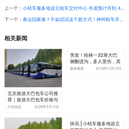
上一个：
小桔车服多地设立租车交付中心 年底预计开到 40 个城市
下一个：
春运回家难？不如试试这个新方式！神州租车开启春节预订啦
相关新闻
突发！桂林一32座大巴
侧翻进沟，多人受伤，其
中3人重伤
媒体报道
2019年11月13日
北京旅游大巴包车公司推
荐｜旅游大巴包车价格与
服务解析
行业动态
2026年3月12日
快讯 | 小桔车服多地设立