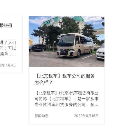
哪些租
进了人们
问：可以
很简单，如
你出行的
是不可行
22年7月4日
车，这是
【北京租车】租车公司的服务
以租车受
怎么样？
【北京租
说在北京
【北京租车】(北京)汽车租赁有限公
企业而言，
司简称【北京租车】，是一家从事
大量的资
专业性汽车租赁服务的公司，多年
。在北京
来，通过全体员工的不懈努力，成
减少购买
为了北京百姓出行的首选品牌。接
新闻动态
2022年8月16日
解相关规
下来小编来和大家聊一聊【北京租
果是自己
车】的服务。 【北京租车】公司公
，就得自