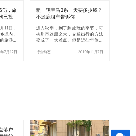
司具有规范化、专业化的管理体
6伤，旅
系。【北京租车】将汽车救援、检
租一辆宝马3系一天要多少钱？
修、保养、年检于一体，拥有全新
均已投
不迷鹿租车告诉你
多型号的车辆为顾客提供全方位、
月11日，
全天候的汽车租赁服务，受理车辆
进入秋季，到了到处玩的季节，可
江乡境内，
预定、接送车辆以及咨询服务，让
杭州市这般之大，交通出行的方法
人的旅游大
您足不出户就能享受到“【北京租
变成了一大难点。但是近些年旅游
的飞石击
车】”的热情服务。全新的服务理
产业的迅猛发展，让大家旅游的交
外事故已造
9年7月12日
念，根据顾客的实际需求提供各种
通出行也是多了大量的选择。近些
行业动态
2019年11月7日
最小的为
租车服务。 …
年的跟团出行，是较为火爆的一种
模式，可是由于時间…
点落户