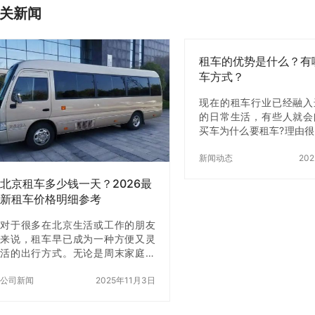
关新闻
租车的优势是什么？有
车方式？
现在的租车行业已经融入
的日常生活，有些人就会
买车为什么要租车?理由
果你现有的车辆不能满足
目的，再购买一辆车显然
新闻动态
20
的，这时候就需要租一辆
北京租车多少钱一天？2026最
比较省心省事的方法，所
新租车价格明细参考
到了大众的欢迎。接下来
车】小编就来和大家说一
对于很多在北京生活或工作的朋友
租车的方式有哪几种? 对
来说，租车早已成为一种方便又灵
租赁一辆大巴车能节约
活的出行方式。无论是周末家庭出
金，并能合理地控制成本
游、商务接待，还是公司用车、节
租车有许多好处。很大地
日返乡，租辆合适的车都能让出行
公司新闻
2025年11月3日
汽车的危险，不会因不了
更自在。但不少人最关心的问题是
定而不能上牌或年检。如
——在北京租车多少钱一天？车型
买的话，到了一定的时间