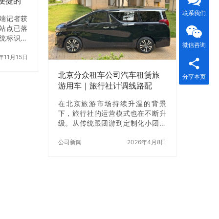
便捷的
联系我们
户端记者获
站点已落
统标识及
微信咨询
为乘坐网约
的出行指
9年11月15日
、高效的
北京分众租车公司汽车租赁旅
分享本页
游用车｜旅行社计调线路配
套，北京旅行社租车价格车型
在北京旅游市场持续升温的背景
全适配多线路
下，旅行社的运营模式也在不断升
级。从传统跟团游到定制化小团、
企业团建游，再到研学、周边深度
游，线路越来越多样，对“用车”的要
公司新闻
2026年4月8日
求也越来越高。 对于旅行社计调来
说，车辆不仅是交通工具，更是整
个线路执行的关键环节。一旦用车
不稳定，轻则影响游客体验，重则
直接影响行程口碑。因此，越来越
多旅行社开始选择与专业租车公司
建立长期合作关系。北京分众租车