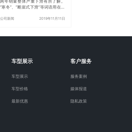
处于红螺山山前的千亩苍翠的古松
两年销量整体严重下滑有所了解。
林之中，形成一幅“碧波藏古刹”的优
“寒冬”、“断崖式下滑”等词语用在汽
美的画卷。 交通指南： 公交：东直
车行业毫不为过，很多车企因为扛
门乘坐916公交…
不住亏损压力纷纷宣告破产或在苟
公司新闻
2019年11月11日
活，不少被引入合资的汽车品牌也
宣布退出中国…
车型展示
客户服务
车型展示
服务案例
车型价格
媒体报道
最新优惠
隐私政策