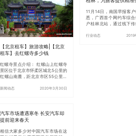
桂林，为旅客提供精准
一、普通车型分类与租赁用途 在北
出行指引
京，普通车型带司机的租车服务广
11月14日，南国早报客
泛应用于商务出行、家庭旅行、会
悉，广西首个网约车综合
议接送等场景。以下是几类常见车
户桂林北站，通过线下传
型及其用途： 二、2025年北京普通
线上APP智能引导，可
车型租车价格明细（带司机） 租车
车的旅客提供精准便捷
行业动态
201
价格主…
引，助力打造规范、有序
【北京租车】旅游攻略|【北京
场站交通环境。…
租车】去红螺寺多少钱
红螺寺景点介绍： 红螺山上红螺寺
景区位于北京市怀柔区城北5公里的
红螺山南麓，距北京市区55公里，
景区总面积800公顷，国家AAAA级
旅游区。 红螺寺始建于东晋咸康四
新闻动态
2020年3月30日
年（公元338）年，原名“大明寺”
（明正统年间易名“护国资福禅寺”，
因红螺仙女的美妙的传说，俗称“红
螺寺”）。 红螺寺坐北朝南，依山势
汽车市场遭遇寒冬 长安汽车却
而建，布局严谨，气势雄伟。它背
提前迎来春天
倚红螺山，南照红螺湖，山环水
绕，林木丰茂，古树参天。红螺寺
相信大家多少对中国汽车市场在这