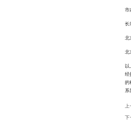
市
长
北
北
以
经
的
系
上
下