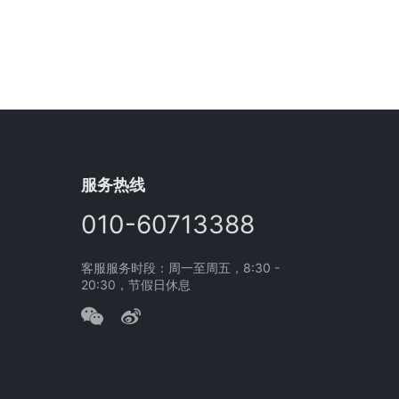
公司与北京分众租车公司，正是在
这一背景下，成为不少旅行社的稳
定合作伙伴。 一、为什么旅行社更
需要“线路配套用车”？ 旅行社用车
不同于普通…
服务热线
010-60713388
客服服务时段：周一至周五，8:30 -
20:30，节假日休息