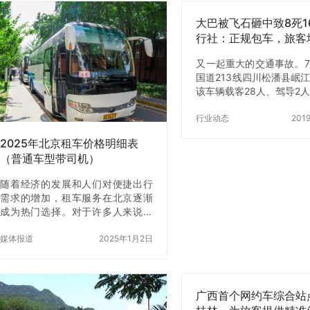
不同，价格差别大吗？ 今天，北京
己去审核，这不仅…
汽车租赁就来为大家整理一份最新
大巴被飞石砸中致8死1
租车价格明细表，让你租得明白、
行社：正规包车，旅客
用得放心。 一、北京租车价格参考
保
——按车型区分 北京汽车租赁目前
又一起重大的交通事故。7
提供从经济型轿车到豪华商务、7座
国道213线四川松潘县岷
SUV、大巴车等多种车型，价格主
该车辆载客28人、驾导2
要与车型、租期、季节和用途有
巴车行驶途中被山上滚落
关。以下是部分常见车型的参考价
中。截止12日凌晨，意
行业动态
201
格： 车型类…
成8人死亡，遇难者年纪
2025年北京租车价格明细表
12…
（普通车型带司机）
随着经济的发展和人们对便捷出行
需求的增加，租车服务在北京逐渐
成为热门选择。对于许多人来说，
带司机的租车服务尤其方便，不仅
省去了驾驶的疲劳，还能避免对陌
媒体报道
2025年1月2日
生路况的不熟悉带来的困扰。本文
将详细介绍2025年北京租车价格明
细（普通车型带司机），涵盖常见
车型、价格区间、服务内容及注意
广西首个网约车综合站
事项，帮助您更好地规划出行。