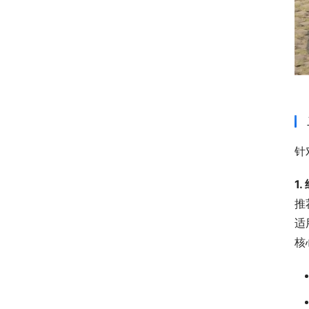
针
1
推
适
核