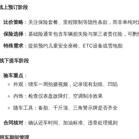
. 线上预订阶段
比价策略
：关注保险套餐、里程限制等隐性条款，而非单纯对
保险选择
：基础险通常包含车辆损失险与第三者责任险，可酌情
特殊需求
：提前预约儿童安全座椅、ETC设备或雪地胎
. 线下提车阶段
验车重点
：
外观：绕车一周拍摄视频，记录现有划痕、凹陷
内饰：检查仪表盘故障灯、空调制冷效果
随车工具：备胎、千斤顶、三角警示牌是否齐全
合同核对
：确认还车时间、加油标准、违章处理规则
. 用车期间管理