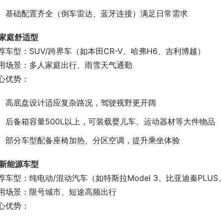
基础配置齐全（倒车雷达、蓝牙连接）满足日常需求
. 家庭舒适型
荐车型：SUV/跨界车（如本田CR-V、哈弗H6、吉利博越）
用场景：多人家庭出行、雨雪天气通勤
心优势：
高底盘设计适应复杂路况，驾驶视野更开阔
后备箱容量500L以上，可装载婴儿车、运动器材等大件物品
部分车型配备座椅加热、分区空调，提升乘坐体验
. 新能源车型
荐车型：纯电动/混动汽车（如特斯拉Model 3、比亚迪秦PLU
用场景：限号城市、短途高频出行
心优势：