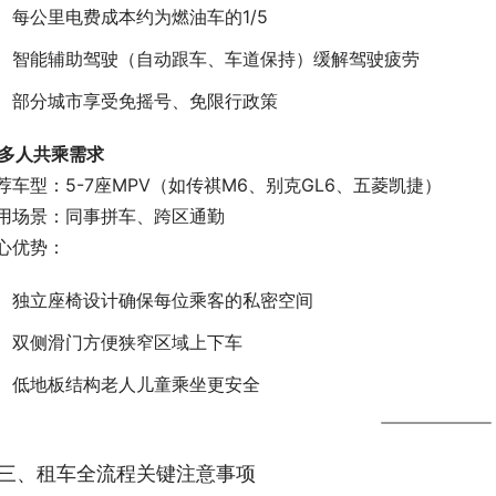
每公里电费成本约为燃油车的1/5
智能辅助驾驶（自动跟车、车道保持）缓解驾驶疲劳
部分城市享受免摇号、免限行政策
. 多人共乘需求
荐车型：5-7座MPV（如传祺M6、别克GL6、五菱凯捷）
用场景：同事拼车、跨区通勤
心优势：
独立座椅设计确保每位乘客的私密空间
双侧滑门方便狭窄区域上下车
低地板结构老人儿童乘坐更安全
三、租车全流程关键注意事项