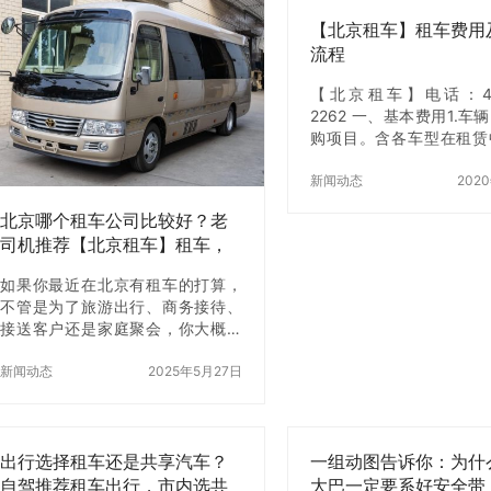
【北京租车】租车费用
流程
【北京租车】电话：400
2262 一、基本费用1.车
购项目。含各车型在租赁
费用，最小单根据各车型
挂牌价为准。计费规则：1
新闻动态
202
小时（含）的，按超时费
北京哪个租车公司比较好？老
4 小时以上的，按 1 天计
司机推荐【北京租车】租车，
时费总租期中非整日部分
真不踩坑！
30 分钟且不超过 标
如果你最近在北京有租车的打算，
费。计费规则：1）基本
不管是为了旅游出行、商务接待、
小时；2）超时费计费中
接送客户还是家庭聚会，你大概率
务费或可选服务等其他费用
都会遇到一个选择题： 到底哪家租
1 小时的，按 1 小时收费；
车公司靠谱？哪个不会临时加价？
新闻动态
2025年5月27日
时（含）内的，以“小时
哪个不会把一辆旧面包车说成豪华
费；c) 4 小时以上，…
商务车？哪个司机服务不冷脸、车
况还整洁？ 说实话，市面上的租车
平台太多，看得眼花缭乱：有做线
出行选择租车还是共享汽车？
一组动图告诉你：为什
上平台的、有临时拼凑车源的，还
自驾推荐租车出行，市内选共
大巴一定要系好安全带