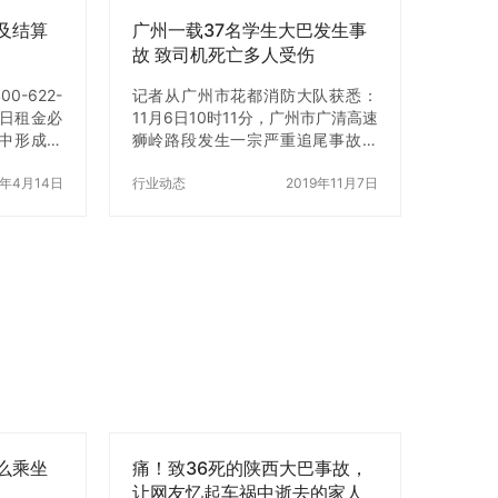
及结算
广州一载37名学生大巴发生事
故 致司机死亡多人受伤
-622-
记者从广州市花都消防大队获悉：
辆日租金必
11月6日10时11分，广州市广清高速
中形成的
狮岭路段发生一宗严重追尾事故，
不同，以
一辆满载学生的大巴追尾大货车，
）不足 4
0年4月14日
导致大巴司机死亡，货车司机与多
行业动态
2019年11月7日
计费；2）
名学生受伤，广州市119指挥中心接
费。2.超
到报警…
中有超过
准收取超时
计费单位：
不含基础服
a) 不足
b) 4 小
”为单位收
么乘坐
痛！致36死的陕西大巴事故，
让网友忆起车祸中逝去的家人