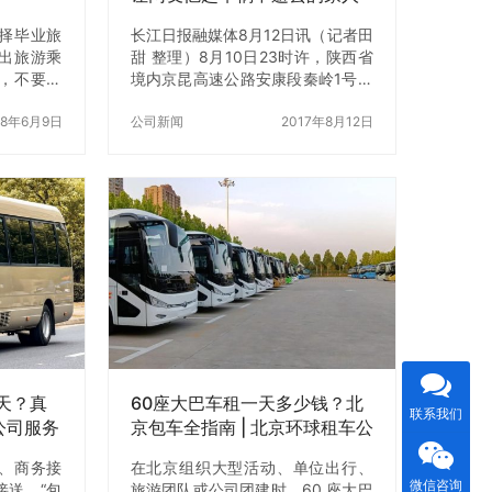
择毕业旅
长江日报融媒体8月12日讯（记者田
出旅游乘
甜 整理）8月10日23时许，陕西省
，不要嫌
境内京昆高速公路安康段秦岭1号隧
别嘲笑他
道发生一起大客车碰撞隧道口事
18年6月9日
故，造成车内36人死亡，13人受伤
公司新闻
2017年8月12日
（危重8人、重伤4人、轻伤1人）。
…
天？真
60座大巴车租一天多少钱？北
联系我们
公司服务
京包车全指南 | 北京环球租车公
司
、商务接
在北京组织大型活动、单位出行、
微信咨询
接送，“包
旅游团队或公司团建时，60 座大巴