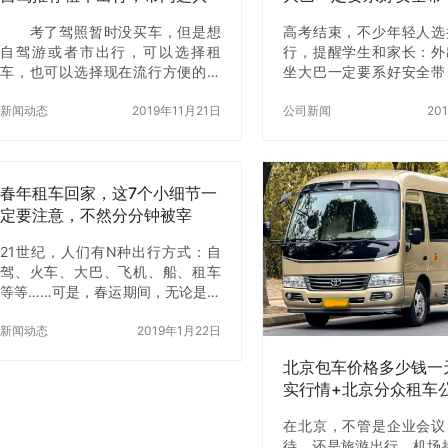
有一些所谓“私人车队”……鱼龙混杂
享汽车
的市场里，找到一家靠谱的真不容
考了驾照暂时没买车，但是想
高考结束，不少年轻人选
易。 但如果你问我：北京哪个租车
自驾游或者市出行，可以选择租
行，提醒学生和家长：外
公司比较好？ 我不拐弯抹角，直接
车，也可以选择现在流行方便的共
坐大巴一定要系好安全带
告诉你——【北京租车】租车，真
享汽车，选择多样化，更方便，但
麻烦，也别心存侥幸，更
的值得推荐。 为什么这么说？不是
是很多朋友却有一个疑惑，到底是
新闻动态
2019年11月21日
人！为了生命，转！…
公司新闻
20
我收广…
选择租车还是共享汽车，哪种模式
更划算呢?共享汽车 …
春年租车回家，这7个小细节一
定要注意，不然分分钟被宰
21世纪，人们有N种出行方式：自
驾、火车、大巴、飞机、船、租车
等等……可是，春运期间，无论是火
车票、客车票、飞机票都是一票难
求，并且还要拖着重重的行李早早
新闻动态
2019年1月22日
的到人山人海的车站候车，想想这
北京包车价格多少钱一
是不是…
实行情+北京分众租车
优势解析
在北京，不管是企业会议
待，还是旅游出行、机场