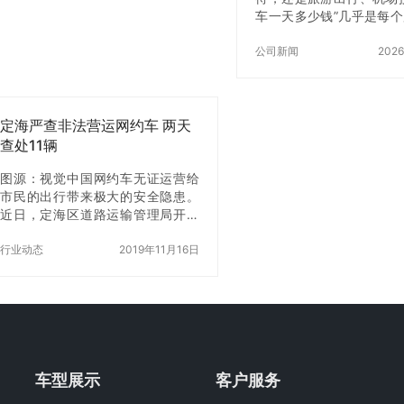
车一天多少钱”几乎是每
问的问题。 但真正了解
场的人都知道，北京包车
公司新闻
202
是一个固定数字，而是由
位数、行程距离、使用时
务标准共同决定的。 尤
定海严查非法营运网约车 两天
业用户在对比后会发现：
车服务，价格差异可以很
查处11辆
正影响体验的，不只是价
图源：视觉中国网约车无证运营给
服务稳定性与专业程度。 
市民的出行带来极大的安全隐患。
京包车价格”这个问题，
近日，定海区道路运输管理局开展
问：如何选择一个靠谱又
了突击检查，打击无证网约车。11
的包车公司。 在北京本
月13日上午，市妇女儿童医院门
行业动态
2019年11月16日
企业与团队出行的市场中
口，一辆白色丰田轿车进入执法人
众租…
员视线。司机停…
车型展示
客户服务