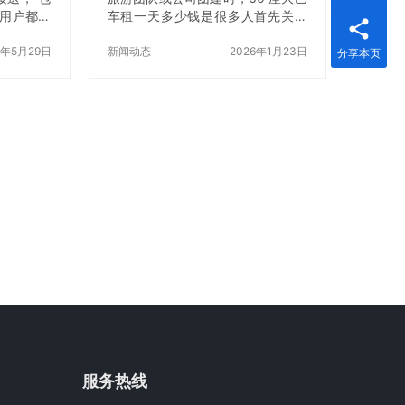
个用户都会
车租一天多少钱是很多人首先关心
北京租车市
的问题。与小车包车不同，60 座大
价格并不
6年5月29日
巴车更适合人数较多、行程有序、
新闻动态
2026年1月23日
分享本页
车型、座
组织性强的用车需求。不仅能统一
长以及服
接送，还能提升整体出行效率和体
其是很多企
验。本文将从价格、适合场合、推
同样的包
荐旅游景点、包接包送与服务优势
大，但真
等方面，结合真实成功案例，为您
格，还有
呈现一篇实用详尽的用车指南，并
因此，“北
推荐服务专业、口碑稳定的租车品
本质上是在
牌——北京环球租车公司。 一、60
性价比高
座大巴车租一天多少钱？北京市场
地长期服务
真实报价参考 首先需要明确，60
，北京分
座大巴车租一天多少钱并非单一数
字，…
服务热线