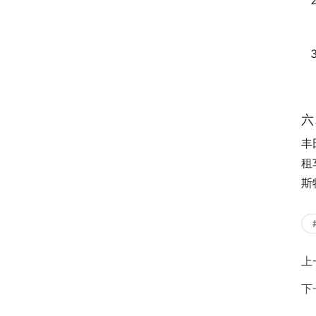
六
丰
租
斯
上
下