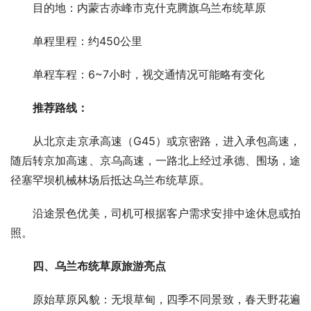
　　目的地：内蒙古赤峰市克什克腾旗乌兰布统草原
　　单程里程：约450公里
　　单程车程：6~7小时，视交通情况可能略有变化
推荐路线：
　　从北京走京承高速（G45）或京密路，进入承包高速，
随后转京加高速、京乌高速，一路北上经过承德、围场，途
径塞罕坝机械林场后抵达乌兰布统草原。
　　沿途景色优美，司机可根据客户需求安排中途休息或拍
照。
四、乌兰布统草原旅游亮点
　　原始草原风貌：无垠草甸，四季不同景致，春天野花遍