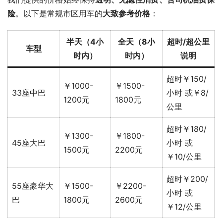
险
。以下是常规市区用车的
大致参考价格
：
半天（4小
全天（8小
超时/超公里
车型
时内）
时内）
说明
超时￥150/
￥1000-
￥1500-
33座中巴
小时 或￥8/
1200元
1800元
公里
超时￥180/
￥1300-
￥1800-
45座大巴
小时 或
1500元
2200元
￥10/公里
超时￥200/
55座豪华大
￥1500-
￥2200-
小时 或
巴
1800元
2600元
￥12/公里