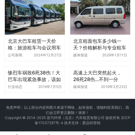
北京大巴车租赁一天价
北京租面包车多少钱一
格：旅游租车与会议用车
天？价格解析与专业租车
指南
推荐（含北京环球租车公
公司新闻
2024年12月27日
媒体报道
2026年1月11日
司服务）
惨烈车祸致6死38伤！大
高速上大巴突然起火，
巴车出现紧急事故，该如
26死28伤…不到一分
何应对?
钟，整车就被大火吞噬
行业动态
2019年7月5日
媒体报道
2019年3月23日
免责声明：以上部分内容和图片来源于网络，如有侵权，请随时联系我们，我
们会立即更正删除！谢谢！
Copyright © 2014-2025 首汽环球（北京）汽车租赁有限公司 版权所有
京ICP
备17037297号-4
技术支持：
爱品特营销