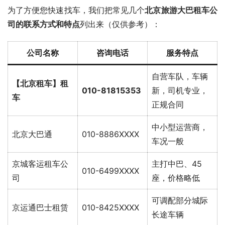
为了方便您快速找车，我们把常见几个
北京旅游大巴租车公
司的联系方式和特点
列出来（仅供参考）：
公司名称
咨询电话
服务特点
自营车队，车辆
【北京租车】租
010-81815353
新，司机专业，
车
正规合同
中小型运营商，
北京大巴通
010-8886XXXX
车况一般
京城客运租车公
主打中巴、45
010-6499XXXX
司
座，价格略低
可调配部分城际
京运通巴士租赁
010-8425XXXX
长途车辆