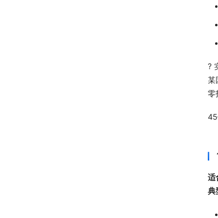
?
某
零
4
适
典