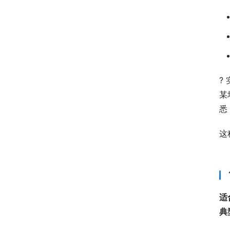
?
某
悉
这
适
典