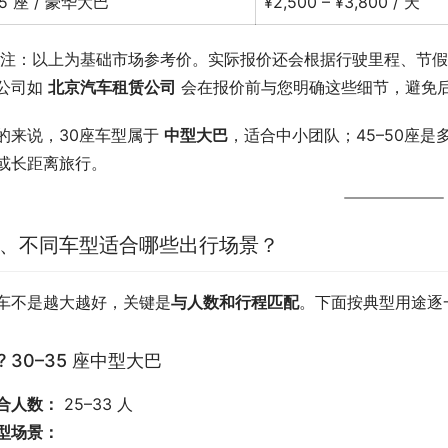
5 座 / 豪华大巴
¥2,500 – ¥3,800 / 天
️ 注：以上为基础市场参考价。实际报价还会根据行驶里程、节
公司如 
北京汽车租赁公司
 会在报价前与您明确这些细节，避免
的来说，30座车型属于 
中型大巴
，适合中小团队；45–50座
或长距离旅行。
、不同车型适合哪些出行场景？
车不是越大越好，关键是
与人数和行程匹配
。下面按典型用途逐
? 30–35 座中型大巴
合人数：
 25–33 人
型场景：