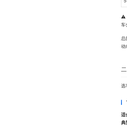
5
⚠
车
总
动
二
选
适
典