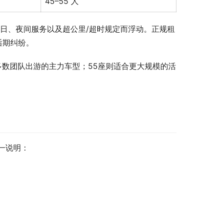
45–55 人
假日、夜间服务以及超公里/超时规定而浮动。正规租
后期纠纷。
是多数团队出游的主力车型；55座则适合更大规模的活
一说明：