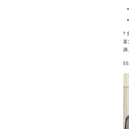
?
某
调
5