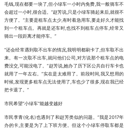
毛钱,现在都要一块了,但小绿车一小时内免费,我一般骑车不
会超过一小时,很合适。”赵芳说,只是小绿车骑起来后,就很不
方便了。“主要是租车点太少,有时着急用车,要走好久才能找
到一个租车点。再就是还车时,也找不到租车点停车,经常又
骑出一段距离才能停车。”
“还会经常遇到取不出车的情况,我明明都刷卡了,但车取不出
来。有一次取不出车,就问他们公司,对方说那个租车点的电
费没交,可能没电了。”赵芳说,她办了历下区公共自行车卡也
就用了一年左右。“实在是太难用了。前段时间,我又想用的
时候,发现更多租车点无法使用了,车也少了很多,现在我已经
把卡退了。”
市民希望“小绿车”能越变越好
市民李青(化名)也遇到了和赵芳类似的问题。“我是2017年
办的卡,主要是为了上下班方便。但这个小绿车停取车都是