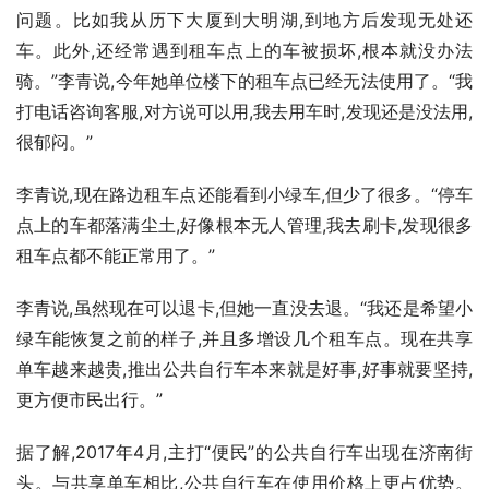
问题。比如我从历下大厦到大明湖,到地方后发现无处还
车。此外,还经常遇到租车点上的车被损坏,根本就没办法
骑。”李青说,今年她单位楼下的租车点已经无法使用了。“我
打电话咨询客服,对方说可以用,我去用车时,发现还是没法用,
很郁闷。”
李青说,现在路边租车点还能看到小绿车,但少了很多。“停车
点上的车都落满尘土,好像根本无人管理,我去刷卡,发现很多
租车点都不能正常用了。”
李青说,虽然现在可以退卡,但她一直没去退。“我还是希望小
绿车能恢复之前的样子,并且多增设几个租车点。现在共享
单车越来越贵,推出公共自行车本来就是好事,好事就要坚持,
更方便市民出行。”
据了解,2017年4月,主打“便民”的公共自行车出现在济南街
头。与共享单车相比,公共自行车在使用价格上更占优势。