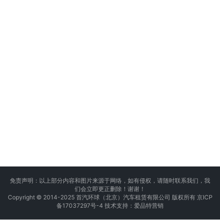
免责声明：以上部分内容和图片来源于网络，如有侵权，请随时联系我们，我
们会立即更正删除！谢谢！
Copyright © 2014-2025 首汽环球（北京）汽车租赁有限公司 版权所有
京ICP
备17037297号-4
技术支持：
爱品特营销