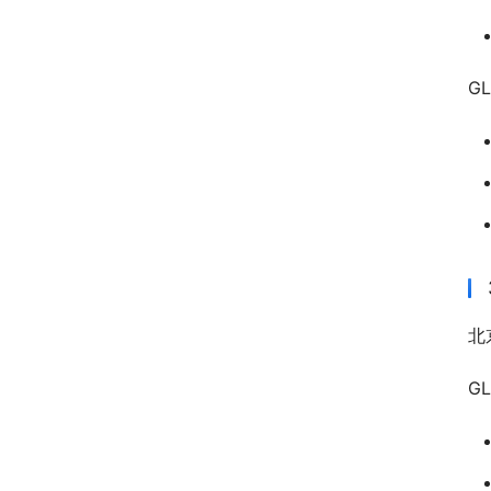
G
北
G