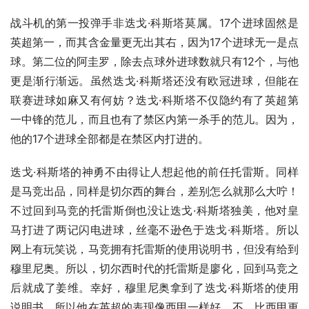
战斗机的第一投弹手非迭戈·科斯塔莫属。17个进球固然是
英超第一，而其含金量更无出其右，因为17个进球无一是点
球。第二位的阿圭罗，除去点球外进球数就只有12个，与他
更是渐行渐远。虽然迭戈·科斯塔还没有欧冠进球，但能在
联赛进球如麻又有何妨？迭戈·科斯塔不仅隐约有了英超第
一中锋的范儿，而且也有了禁区内第一杀手的范儿。因为，
他的17个进球全部都是在禁区内打进的。
迭戈·科斯塔的神勇不由得让人想起他的前任托雷斯。同样
是马竞出品，同样是切尔西的舞台，差别怎么就那么大咛！
不过回到马竞的托雷斯倒也没让迭戈·科斯塔独美，他对皇
马打进了两记闪电进球，丝毫不逊色于迭戈·科斯塔。所以
网上有玩笑说，马竞拥有托雷斯的使用说明书，但没有给到
穆里尼奥。所以，切尔西时代的托雷斯是廖化，回到马竞之
后就成了姜维。幸好，穆里尼奥拿到了迭戈·科斯塔的使用
说明书，所以他在英超的表现像西甲一样好。不，比西甲更