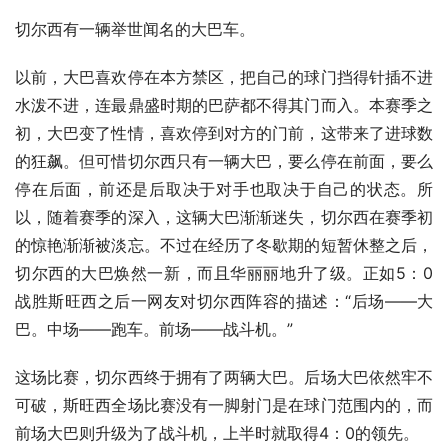
切尔西有一辆举世闻名的大巴车。
以前，大巴喜欢停在本方禁区，把自己的球门挡得针插不进
水泼不进，连最鼎盛时期的巴萨都不得其门而入。本赛季之
初，大巴变了性情，喜欢停到对方的门前，这带来了进球数
的狂飙。但可惜切尔西只有一辆大巴，要么停在前面，要么
停在后面，前还是后取决于对手也取决于自己的状态。所
以，随着赛季的深入，这辆大巴渐渐迷失，切尔西在赛季初
的惊艳渐渐被淡忘。不过在经历了冬歇期的短暂休整之后，
切尔西的大巴焕然一新，而且华丽丽地升了级。正如5：0
战胜斯旺西之后一网友对切尔西阵容的描述：“后场——大
巴。中场——跑车。前场——战斗机。”
这场比赛，切尔西终于拥有了两辆大巴。后场大巴依然牢不
可破，斯旺西全场比赛没有一脚射门是在球门范围内的，而
前场大巴则升级为了战斗机，上半时就取得4：0的领先。