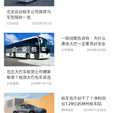
北京会议租车公司推荐与
车型报价一览
行业动态
2025年5月7日
一组动图告诉你：为什么
乘坐大巴一定要系好安全
带
公司新闻
2018年6月9日
北京大巴车租赁公司哪家
靠谱？旅游大巴包车首选
北京环球租车公司
公司新闻
2026年1月11日
租车也不好干了？净利润
仅1.29亿的神州租车陷
“增收不增利”
新闻动态
2019年11月30日