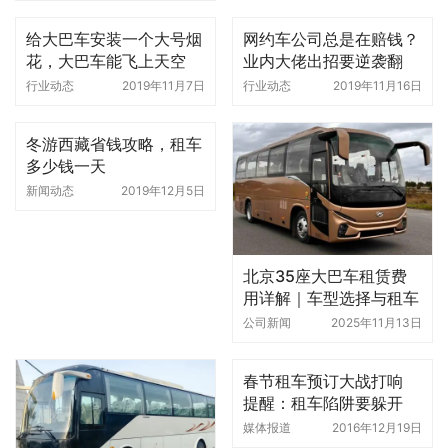
给大巴车安装一个大号烟
网约车公司总是在赔钱？
花，大巴车能飞上天空
业内大佬出招要逆袭翻
吗？真厉害！
身，结果却翻车了
行业动态
2019年11月7日
行业动态
2019年11月16日
冬游西藏省钱攻略，租车
多少钱一天
新闻动态
2019年12月5日
北京35座大巴车租赁费
用详解｜车型选择与租车
经验分享
公司新闻
2025年11月13日
春节租车预订大战打响
提醒：租车陷阱要躲开
媒体报道
2016年12月19日