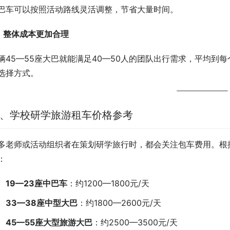
巴车可以按照活动路线灵活调整，节省大量时间。
、整体成本更加合理
辆45—55座大巴就能满足40—50人的团队出行需求，平均到
选择方式。
、学校研学旅游租车价格参考
多老师或活动组织者在策划研学旅行时，都会关注包车费用。根
：
19—23座中巴车
：约1200—1800元/天
33—38座中型大巴
：约1800—2600元/天
45—55座大型旅游大巴
：约2500—3500元/天